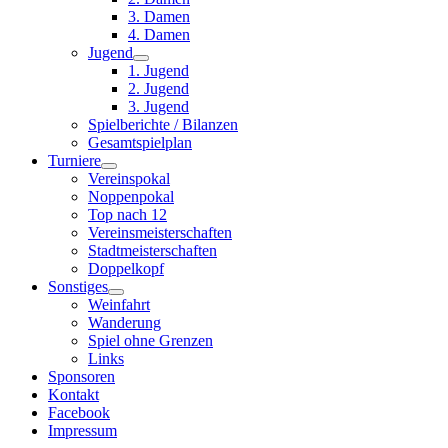
3. Damen
4. Damen
Jugend
1. Jugend
2. Jugend
3. Jugend
Spielberichte / Bilanzen
Gesamtspielplan
Turniere
Vereinspokal
Noppenpokal
Top nach 12
Vereinsmeisterschaften
Stadtmeisterschaften
Doppelkopf
Sonstiges
Weinfahrt
Wanderung
Spiel ohne Grenzen
Links
Sponsoren
Kontakt
Facebook
Impressum