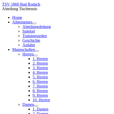
TSV 1860 Bad Rodach
Abteilung Tischtennis
Home
Allgemeines
Abteilungsleitung
Spielort
Trainingszeiten
Geschichte
Anfahrt
Mannschaften
Herren
1. Herren
2. Herren
3. Herren
4. Herren
5. Herren
6. Herren
7. Herren
8. Herren
9. Herren
10. Herren
Damen
1. Damen
2. Damen