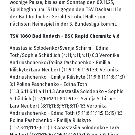
wöchige Pause, bis es am Sonntag den 09.11.25,
Spielbeginn um 15 Uhr gegen den TSV Dachau II in
der Bad Rodacher Gerold Strobel Halle zum
nächsten Heimspiel in der 3. Bundesliga kommt.
TSV 1860 Bad Rodach - BSC Rapid Chemnitz 4.6
Anastasiia Solodenko/Svenja Schirm - Edina
Toth/Sophie Schädlich (4:11;4:11;4:11) 0:3 Veronika
Andriushchenko/Polina Pashchenko - Emilija
Riliskyte/Lara Neubert (11:9;11:6;11:9) 3:0 Veronika
Andriushchenko - Emilija Riliskyte (11:9;6:11;11:8;11:3)
3:1 Polina Pashchenko - Edina Toth
(11:3;6:11;6:11;4:11) 1:3 Anastasiia Solodenko - Sophie
Schädlich (11:7;10:12;11:8;11:9) 3:1 Svenja Schirm -
Lara Neubert (8:11;11:8;9:11;8:11) 1:3 Veronika
Andriushchenko - Edina Toth (9:11;6:11;11:5;13:15) 1:3
Polina Pashchenko - Emilija Riliskyte
(11:7;3:11;11:13;6:11) 1:3 Anastasiia Solodenko - Lara
Neubert (13:11;11:9;7:11;5:11;11:8) 3:2 Svenja Schirm -